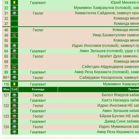
19
Газалкент
Юрий Минеев
п
22
Мукимжон Хамракулов
(головой), за
31
Геолог
Хикматилла Сайдинов
, замкнул про
32
Команда меня
37
Команда меняе
46
Геолог
Команда меняе
49
Умар Бахматуллин
замене
55
Команда меня
58
Идрис Иногомов
(головой), замкнул п
64
Газалкент
Амин Эргашев
(головой), удар с 
65
Геолог
Гарабет Дуах
заменен,
68
Команда меняе
77
Сейетдин Абдукодиров
заменен
89
Газалкент
Амир Реза Керамати
(головой), замк
90
Геолог
+3
Сабирджан Назархонов
, замкнул
116
Газалкент
Мукимжон Хамракул
Мин
Соб
Команда
Послем
121
Геолог
Билол Ягмуров
забив
Газалкент
Хаятэ Нагакура
заби
122
Геолог
Идрис Иногомов
НЕ заб
Газалкент
Амин Эргашев
забив
123
Геолог
Бйрам Бухлин
НЕ заби
Газалкент
Давид Сине
забива
124
Геолог
Идрес Мумижанов
заб
Газалкент
Амир Реза Керамати
за