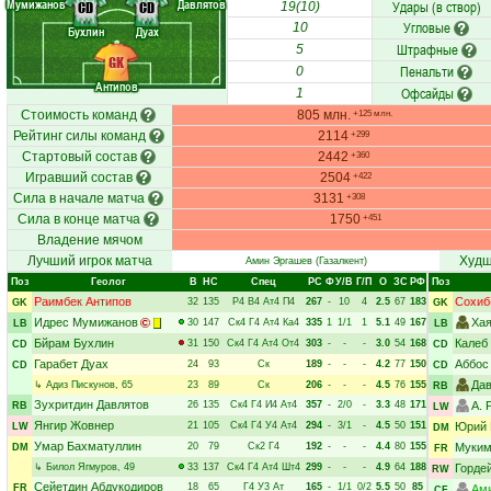
Мумижанов
Давлятов
Удары (в створ)
CD
CD
19(10)
Угловые
10
Бухлин
Дуах
Штрафные
5
GK
Пенальти
0
Антипов
Офсайды
1
Стоимость команд
805 млн.
+125 млн.
Рейтинг силы команд
2114
+299
Стартовый состав
2442
+360
Игравший состав
2504
+422
Сила в начале матча
3131
+308
Сила в конце матча
1750
+451
Владение мячом
Лучший игрок матча
Худш
Амин Эргашев
(Газалкент)
Поз
Геолог
В
НC
Спец
РC
Ф
У/В
Г/П
О
ЗС
РФ
Поз
Раимбек Антипов
Сохиб
32
135
Р4
В4
Ат4
П4
267
-
10
4
2.5
67
183
GK
GK
Идрес Мумижанов
Хая
30
147
Ск4
Г4
Ат4
Ка4
335
1
1/1
1
5.1
49
167
LB
LB
Бйрам Бухлин
Калеб
31
150
Ск4
Г4
Ат4
От4
303
-
-
-
3.0
54
168
CD
CD
Гарабет Дуах
Аббос
24
93
Ск
189
-
-
-
4.2
77
150
CD
CD
Дав
↳
Адиз Пискунов
, 65
23
89
Ск
206
-
-
-
4.5
76
155
RB
Зухритдин Давлятов
26
135
Ск4
Г4
И4
Ат4
357
-
2/0
-
3.3
48
171
А. 
RB
LW
Янгир Жовнер
21
105
Ск4
Г4
У4
Ат4
294
-
3/1
-
4.5
50
151
Юрий 
LW
DM
Умар Бахматуллин
20
79
Ск2
Г4
192
-
-
-
4.4
80
155
Муким
DM
FR
↳
Билол Ягмуров
, 49
33
137
Ск4
Г4
Ат4
Шт4
299
-
-
-
4.9
64
188
Горде
RW
Сейетдин Абдукодиров
18
65
Г4
У3
Ат
165
-
1/1
0/2
5.5
50
85
FR
Ам
CF