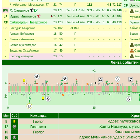
↳
Абдусамат Мустафоев
, 77
21
74
Г
162
-
-
-
4.3
72
117
Зохир
CF
Х. Сайдинов
28
174
Ск4
Г4
Ат4
Л4
399
-
4/2
1/1
6.2
36
146
RW
GK
Хад
Идрис Иногомов
27
171
Ск4
Г4
У4
Ат4
381
-
4/3
1/1
5.9
47
184
LF
-
Жураво
Сабирджан Назархонов
23
123
Ск4
Г4
У4
Ат4
250
-
4/2
1
6.8
48
119
RF
-
Фрэнки
GK
Баходыр Бахромов
24
102
Р4
В4
П
-
-
-
-
-
-
-
-
Хайме 
-
Акмали Бойкузиев
18
50
Г
-
-
-
-
-
-
-
-
Бриан 
-
Ешнияз Ишанчиев
17
50
Г
-
-
-
-
-
-
-
-
Вазген
-
Сохиб Мухаммедов
16
42
Г
-
-
-
-
-
-
-
-
Кри
-
Зиедулла Худайкулов
17
49
Г
-
-
-
-
-
-
-
-
Сад
-
Шерзод Укабиров
23
15
-
-
-
-
-
-
-
-
Хон
Лента событий:
+1
0
45
Команда
Хрон
Мин
Соб
9
Геолог
Идрес Мумижано
12
Газалкент
Хаятэ Нагакура
, с угл
15
Геолог
Команда меняе
16
Идрес Мумижанов
, удар с близко