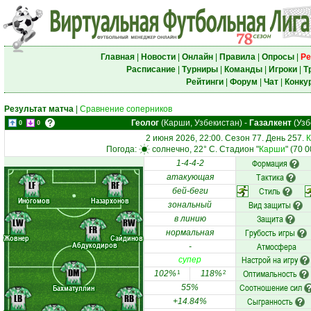
Главная
|
Новости
|
Онлайн
|
Правила
|
Опросы
|
Ре
Расписание
|
Турниры
|
Команды
|
Игроки
|
Т
Рейтинги
|
Форум
|
Чат
|
Конку
Результат матча
|
Сравнение соперников
Геолог
(Карши, Узбекистан)
-
Газалкент
(Узб
0
0
2 июня 2026, 22:00. Сезон 77. День 257.
К
Погода:
солнечно, 22° C. Стадион "
Карши
" (70 
Формация
1-4-4-2
Тактика
атакующая
LF
RF
Стиль
бей-беги
Иногомов
Назархонов
Вид защиты
зональный
Защита
в линию
LW
RW
FR
Грубость игры
нормальная
Жовнер
Сайдинов
Абдукодиров
Атмосфера
-
Настрой на игру
супер
DM
Оптимальность
102%
118%
1
2
Соотношение сил
Бахматуллин
55%
LB
RB
Сыгранность
+14.84%