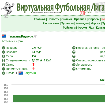
Главная
|
Новости
|
Онлайн
|
Правила
|
Опросы
|
Ре
Расписание
|
Турниры
|
Команды
|
Игроки
|
Т
Рейтинги
|
Форум
|
Чат
|
Конку
Темаэва Каукура
Архивный игрок
Позиции
CM
/
CF
Перспективность
тре
Возраст
33
года
рос
Сила
152
па
Спецвозможности
Д4
У4
Ат4
Км4
Спецвозможности в э
Стиль
Лояльность
Травматичность
Стоимость
Школа:
Такувэйн
Об 
155
154
153
152
151
150