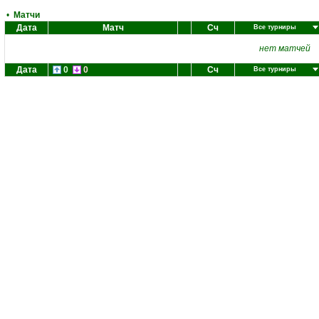
•
Матчи
Дата
Матч
Сч
Все турниры
нет матчей
Дата
0
0
Сч
Все турниры