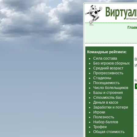
Глав
Командные рейтинги:
Сила состава
В
Без игроков сборных
И
Средний возраст
Прогрессивность
Стадионы
К
Посещаемость
Число болельщиков
Базы и строения
Стоимость баз
Деньги в кассе
Заработки и потери
Игроки
Полезность
Набор баллов
Трофеи
Общая стоимость