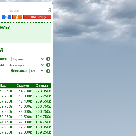
пароль
вход в игру
роль?
нд
инент:
ия:
Дивизион:
Сумма
База
Стадион
59 250к
64 700к
223 950к
67 250к
48 000к
215 250к
67 250к
42 400к
209 650к
53 750к
47 000к
200 750к
67 250к
33 000к
200 250к
53 250к
41 500к
194 750к
47 750к
47 000к
194 750к
67 250к
22 700к
189 950к
67 250к
22 000к
189 250к