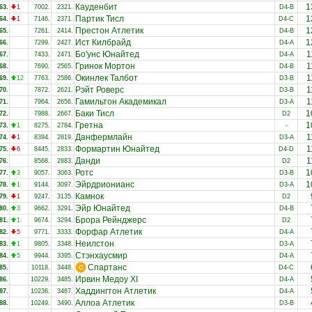
Кауденбит
1
63.
1
7002.
2321.
D4-B
Партик Тисл
1
64.
1
7146.
2371.
D4-C
Престон Атлетик
1
65.
7261.
2414.
D4-B
Ист Килбрайд
1
66.
7299.
2427.
D4-A
Бо'унc Юнайтед
1
67.
7433.
2471.
D4-A
Гринок Мортон
1
68.
7690.
2565.
D4-B
Окинлек Талбот
1
69.
12
7763.
2586.
D3-B
Рэйт Роверс
1
70.
7872.
2621.
D3-B
Гамильтон Академикал
1
71.
7964.
2656.
D3-A
Баки Тисл
1
72.
7988.
2667.
D2
Гретна
1
73.
1
8275.
2784.
-
Данфермлайн
1
74.
1
8394.
2819.
D3-A
Формартин Юнайтед
1
75.
6
8445.
2833.
D4-D
Данди
1
76.
8568.
2883.
D2
Ротс
1
77.
3
9057.
3063.
D3-B
Эйрдрионианс
1
78.
1
9144.
3097.
D3-A
Камнок
79.
1
9247.
3135.
D2
Эйр Юнайтед
80.
3
9662.
3291.
D4-B
Брора Рейнджерс
81.
1
9674.
3294.
D2
Форфар Атлетик
82.
5
9771.
3333.
D4-A
Неилстон
83.
1
9805.
3348.
D3-A
Стэнхаусмир
84.
5
9944.
3395.
D4-A
Спартанс
85.
10118.
3448.
D4-C
Ирвин Медоу XI
86.
10229.
3485.
D4-A
Хаддингтон Атлетик
87.
10236.
3487.
D4-A
Аллоа Атлетик
88.
10249.
3490.
D3-B