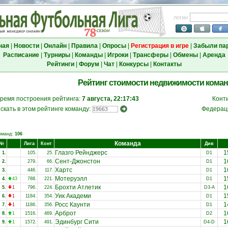
логин
ная
|
Новости
|
Онлайн
|
Правила
|
Опросы
|
Регистрация в игре
|
Забыли па
Расписание
|
Турниры
|
Команды
|
Игроки
|
Трансферы
|
Обмены
|
Аренда
Рейтинги
|
Форум
|
Чат
|
Конкурсы
|
Контакты
Рейтинг стоимости недвижимости кома
ремя построения рейтинга:
7 августа, 22:17:43
Конт
скать в этом рейтинге команду:
Федерац
оманд:
106
Команда
№
Лига
Конт
Див
Глазго Рейнджерс
1
1.
105.
25.
D1
Сент-Джонстон
1
2.
279.
66.
D1
Хартс
1
3.
446.
117.
D1
Мотеруэлл
1
4.
43
788.
221.
D1
Брохти Атлетик
1
5.
1
796.
224.
D3-A
Уик Академи
1
6.
1
1184.
354.
D1
Росс Каунти
1
7.
1
1186.
356.
D1
Арброт
1
8.
1
1516.
469.
D2
Эдинбург Сити
1
9.
1
1572.
491.
D4-D