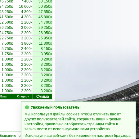
45 750к
7 400к
53 150к
34 250к
16 600к
50 850к
43 250к
4 300к
47 550к
41 500к
4 300к
45 800к
32 500к
2 200к
34 700к
26 250к
3 000к
29 250к
24 750к
2 200к
26 950к
22 750к
3 200к
25 950к
7 500к
3 800к
11 300к
5 750к
2 400к
8 150к
1 750к
2 200к
3 950к
1 000к
2 200к
3 200к
1 000к
2 200к
3 200к
1 000к
2 200к
3 200к
1 000к
2 200к
3 200к
1 000к
2 200к
3 200к
1 000к
2 200к
3 200к
1 000к
2 200к
3 200к
Сумма
База
Стадион
Уважаемый пользователь!
Мы используем файлы cookies, чтобы отличать вас от
других пользователей сайта, сохранять ваши игровые
настройки, правильно отображать страницы сайта в
зависимости от используемого вами устройства.
убыванию соответствующих
Используя наш веб-сайт без изменения настроек браузера,