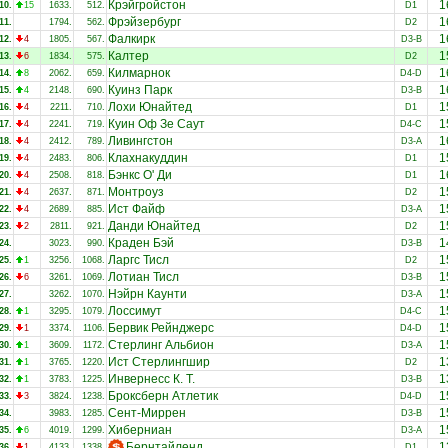
Крэйгройстон
1
10.
15
1633.
512.
D1
Фрэйзербург
1
11.
1794.
562.
D2
Фалкирк
1
12.
4
1805.
567.
D3-B
Калтер
1
13.
6
1834.
575.
D2
Килмарнок
1
14.
8
2062.
659.
D4-D
Куинз Парк
1
15.
4
2148.
690.
D3-B
Лохи Юнайтед
1
16.
4
2211.
710.
D1
Куин Оф Зе Саут
1
17.
4
2241.
719.
D4-C
Ливингстон
1
18.
4
2412.
789.
D3-A
Клахнакуддин
1
19.
4
2483.
806.
D1
Бэнкс О' Ди
1
20.
4
2508.
818.
D1
Монтроуз
1
21.
4
2637.
871.
D2
Ист Файф
1
22.
4
2689.
885.
D3-A
Данди Юнайтед
1
23.
2
2811.
921.
D2
Краден Бэй
1
24.
3023.
990.
D3-B
Ларгс Тисл
1
25.
1
3256.
1068.
D2
Лотиан Тисл
1
26.
6
3261.
1069.
D3-B
Нэйрн Каунти
1
27.
3262.
1070.
D3-A
Лоссимут
1
28.
1
3295.
1079.
D4-C
Бервик Рейнджерс
1
29.
1
3374.
1106.
D4-D
Стерлинг Альбион
1
30.
1
3609.
1172.
D3-A
Ист Стерлингшир
1
31.
1
3765.
1220.
D2
Инвернесс К. Т.
1
32.
1
3783.
1225.
D3-B
Броксберн Атлетик
1
33.
3
3824.
1238.
D4-D
Сент-Миррен
1
34.
3983.
1285.
D3-B
Хиберниан
1
35.
6
4019.
1299.
D3-A
Бернтайленд
1
36.
1
4133.
1338.
D1