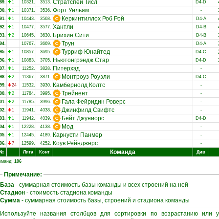
Стратспей Тисл
89.
1
10321.
3513.
D4-D
Форт Уильям
90.
1
10371.
3536.
-
Керкинтиллох Роб Рой
91.
1
10443.
3568.
D4-A
Хантли
92.
1
10477.
3577.
D4-B
Брихин Сити
93.
2
10645.
3630.
D4-B
Трун
94.
10767.
3669.
D4-A
Турриф Юнайтед
95.
1
10857.
3695.
D4-C
Ньютонгрэндж Стар
96.
1
10883.
3705.
D4-D
Питерхэд
97.
1
11252.
3828.
-
Монтроуз Роузли
98.
2
11367.
3871.
D4-C
Камбернолд Колтс
99.
24
11532.
3930.
-
Трейнент
00.
2
11784.
3995.
-
Гала Фейридин Роверс
01.
2
11785.
3996.
-
Джинфилд Свифтс
02.
1
11941.
4038.
-
Бейт Джуниорс
03.
1
11942.
4039.
D4-D
Мод
04.
1
12228.
4138.
-
Карнусти Панмер
05.
1
12445.
4189.
-
Коув Рейнджерс
06.
7
12599.
4252.
-
Команда
№
Лига
Конт
Див
оманд:
106
Примечание:
База
- суммарная стоимость базы команды и всех строений на ней
Стадион
- стоимость стадиона команды
Сумма
- суммарная стоимость базы, строений и стадиона команды
Используйте названия столбцов для сортировки по возрастанию или 