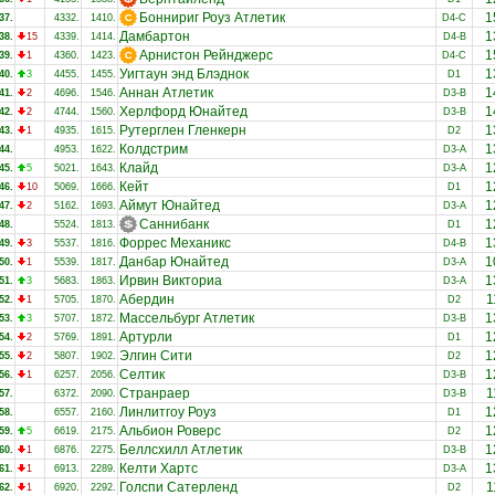
Боннириг Роуз Атлетик
1
37.
4332.
1410.
D4-C
Дамбартон
1
38.
15
4339.
1414.
D4-B
Арнистон Рейнджерс
1
39.
1
4360.
1423.
D4-C
Уигтаун энд Блэднок
1
40.
3
4455.
1455.
D1
Аннан Атлетик
1
41.
2
4696.
1546.
D3-B
Херлфорд Юнайтед
1
42.
2
4744.
1560.
D3-B
Рутерглен Гленкерн
1
43.
1
4935.
1615.
D2
Колдстрим
1
44.
4953.
1622.
D3-A
Клайд
1
45.
5
5021.
1643.
D3-A
Кейт
1
46.
10
5069.
1666.
D1
Аймут Юнайтед
1
47.
2
5162.
1693.
D3-A
Саннибанк
1
48.
5524.
1813.
D1
Форрес Механикс
1
49.
3
5537.
1816.
D4-B
Данбар Юнайтед
1
50.
1
5539.
1817.
D3-A
Ирвин Викториа
1
51.
3
5683.
1863.
D3-A
Абердин
1
52.
1
5705.
1870.
D2
Массельбург Атлетик
1
53.
3
5707.
1872.
D3-B
Артурли
1
54.
2
5769.
1891.
D1
Элгин Сити
1
55.
2
5807.
1902.
D2
Селтик
1
56.
1
6257.
2056.
D3-B
Странраер
1
57.
6372.
2090.
D3-B
Линлитгоу Роуз
1
58.
6557.
2160.
D1
Альбион Роверс
1
59.
5
6619.
2175.
D2
Беллсхилл Атлетик
1
60.
1
6876.
2275.
D3-B
Келти Хартс
1
61.
1
6913.
2289.
D3-A
Голспи Сатерленд
1
62.
1
6920.
2292.
D2